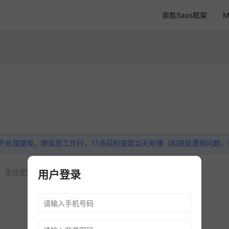
崇胜Saas框架
M
不处理提现，顺延至工作日，17点前的提现当天处理（如提现遇到问题，
支付宝账号
用户登录